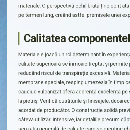
materiale. O perspectivă echilibrată ține cont atâ
pe termen lung, creând astfel premisele unei exp
Calitatea componentelo
Materialele joacă un rol determinant în experiența
calitate superioară se înmoaie treptat și permite pi
reducând riscul de transpirație excesivă. Materi
membrane speciale, resping umezeala în timp ce p
cauciuc vulcanizat oferă aderență excelentă pe 
la pietriș. Verifică cusăturile și finisajele, deoar
acordat de producător. O construcție solidă pr
câteva utilizări intensive, iar detaliile precum că
senzația generală de calitate care se menține chiar