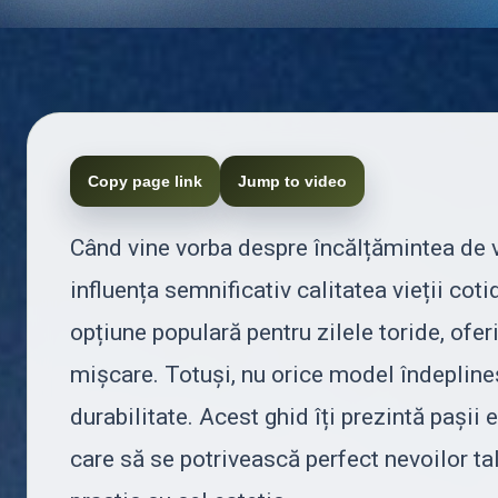
Copy page link
Jump to video
Când vine vorba despre încălțămintea de v
influența semnificativ calitatea vieții cot
opțiune populară pentru zilele toride, oferi
mișcare. Totuși, nu orice model îndeplineșt
durabilitate. Acest ghid îți prezintă pașii 
care să se potrivească perfect nevoilor t