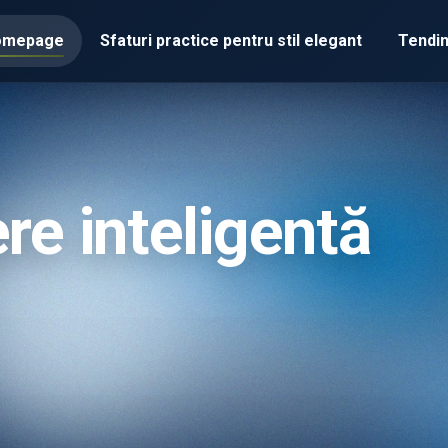
omepage
Sfaturi practice pentru stil elegant
Tendin
re inteligentă