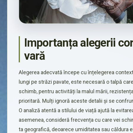
Importanța alegerii co
vară
Alegerea adecvată începe cu înțelegerea contextulu
lungi pe străzi pavate, este necesară o talpă care
schimb, pentru activități la malul mării, rezistența
prioritară. Mulți ignoră aceste detalii și se confru
O analiză atentă a stilului de viață ajută la evi
asemenea, consideră frecvența cu care vei schim
ta geografică, deoarece umiditatea sau căldura ex