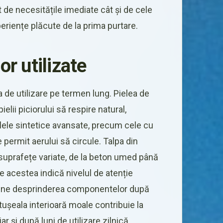
t de necesitățile imediate cât și de cele
eriențe plăcute de la prima purtare.
r utilizate
 de utilizare pe termen lung. Pielea de
elii piciorului să respire natural,
alele sintetice avansate, precum cele cu
ermit aerului să circule. Talpa din
suprafețe variate, de la beton umed până
ece acestea indică nivelul de atenție
evine desprinderea componentelor după
ptușeala interioară moale contribuie la
 și după luni de utilizare zilnică.