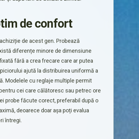
ptim de confort
ce achiziție de acest gen. Probează
xistă diferențe minore de dimensiune
fixată fără a crea frecare care ar putea
iciorului ajută la distribuirea uniformă a
ă. Modelele cu reglaje multiple permit
 pentru cei care călătoresc sau petrec ore
ei probe făcute corect, preferabil după o
aximă, deoarece doar așa poți evalua
i întregi.