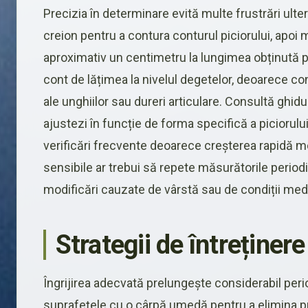
Precizia în determinare evită multe frustrări ulter
creion pentru a contura conturul piciorului, apoi
aproximativ un centimetru la lungimea obținută 
cont de lățimea la nivelul degetelor, deoarece c
ale unghiilor sau dureri articulare. Consultă ghidu
ajustezi în funcție de forma specifică a piciorului
verificări frecvente deoarece creșterea rapidă mod
sensibile ar trebui să repete măsurătorile period
modificări cauzate de vârstă sau de condiții med
Strategii de întreținere
Îngrijirea adecvată prelungește considerabil perio
suprafețele cu o cârpă umedă pentru a elimina pr