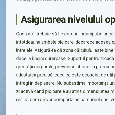
Asigurarea nivelului o
Confortul trebuie să fie criteriul principal în ori
întotdeauna ambele picioare, deoarece adesea e
între ele. Asigură-te că zona călcâiului este bine 
duce la bășici dureroase. Suportul pentru arcada p
greutății corporale, prevenind oboseala prematur
adaptarea precisă, ceea ce este deosebit de util
întregi în deplasare. Nu subestima importanța un
zi activă când picioarele au atins dimensiunea m
realist cum se vor comporta pe parcursul unei ver