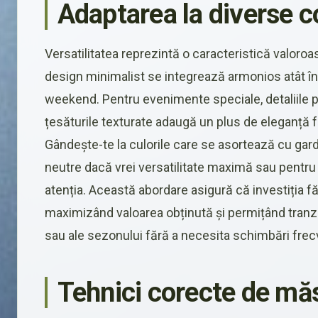
Adaptarea la diverse c
Versatilitatea reprezintă o caracteristică valoro
design minimalist se integrează armonios atât în ț
weekend. Pentru evenimente speciale, detaliile
țesăturile texturate adaugă un plus de eleganță 
Gândește-te la culorile care se asortează cu gar
neutre dacă vrei versatilitate maximă sau pentru 
atenția. Această abordare asigură că investiția f
maximizând valoarea obținută și permițând tranziți
sau ale sezonului fără a necesita schimbări frecv
Tehnici corecte de măs