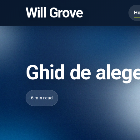
Will Grove
H
Ghid de alege
6 min read