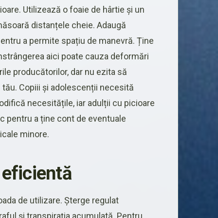
ioare. Utilizează o foaie de hârtie și un
 măsoară distanțele cheie. Adaugă
pentru a permite spațiu de manevră. Ține
onstrângerea aici poate cauza deformări
rile producătorilor, dar nu ezita să
 tău. Copiii și adolescenții necesită
ifică necesitățile, iar adulții cu picioare
ic pentru a ține cont de eventuale
icale minore.
 eficientă
ada de utilizare. Șterge regulat
aful și transpirația acumulată. Pentru