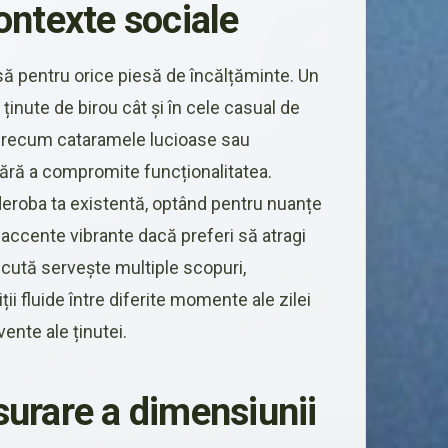
ontexte sociale
asă pentru orice piesă de încălțăminte. Un
inute de birou cât și în cele casual de
 precum cataramele lucioase sau
fără a compromite funcționalitatea.
deroba ta existentă, optând pentru nuanțe
accente vibrante dacă preferi să atragi
ăcută servește multiple scopuri,
i fluide între diferite momente ale zilei
ente ale ținutei.
urare a dimensiunii